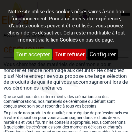
Notre site utilise des cookies nécessaires à son bon
fonctionnement. Pour améliorer votre expérience,
Mon compte
d’autres cookies peuvent être utilisés : vous pouvez
choisir de les désactiver. Cela reste modifiable à tout
Accueil
Cérémonie
moment via le lien
Cookies
en bas de page.
CÉRÉMONIE
Tout accepter
Tout refuser
Configurer
Vous cherchez des matériels de cérémonie pour
honorer et rendre hommage aux defunts? Ne cherchez
plus! Notre entreprise vous propose une large sélection
de produits de qualité qui vous accompagneront lors de
vos cérémonies funéraires.
Que ce soit pour des enterrements, des crémations ou des
commémorations, nos matériels de cérémonie du défunt sont
conçus avec soin pour répondre à tous vos besoins.
En plus de nos produits de qualité, notre équipe de professionnels est
à votre disposition pour vous accompagner dans le choix de vos
matériels et vous fournir les conseils appropriés. Nous comprenons
à quel point les cérémonies sont des moments délicats et chargés
d'émotions, c'est pourquoi nous sommes là pour vous aider à trouver