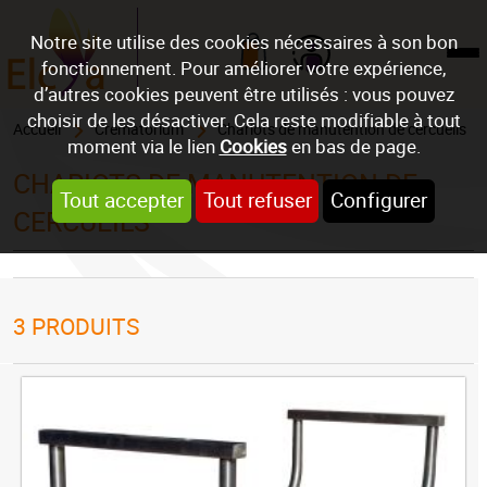
Notre site utilise des cookies nécessaires à son bon
fonctionnement. Pour améliorer votre expérience,
Mon compte
d’autres cookies peuvent être utilisés : vous pouvez
choisir de les désactiver. Cela reste modifiable à tout
Accueil
Crématorium
Chariots de manutention de cercueils
moment via le lien
Cookies
en bas de page.
CHARIOTS DE MANUTENTION DE
Tout accepter
Tout refuser
Configurer
CERCUEILS
3
PRODUITS