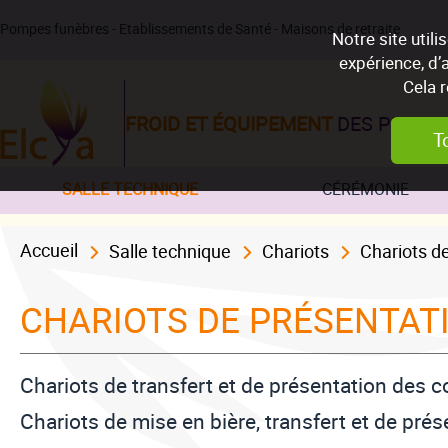
Pompes funèbres - Etablissements de Santé - Maisons de retraite
Notre site util
expérience, d’
Cela 
FROID ET ÉQUIPEMENT
DES PROFE
T
SALLE TECHNIQUE
CÉRÉMONIE
Accueil
Salle technique
Chariots
Chariots d
CHARIOTS DE PRÉSENTAT
Chariots de transfert et de présentation des co
Cellules
Cellules
Matériel exhumation
Housses
Salon mortuaire
Balances
Chariots
Caissons et bra
Sacs e
réfrigérantes
réfrigérantes
Chariots de mise en bière, transfert et de pré