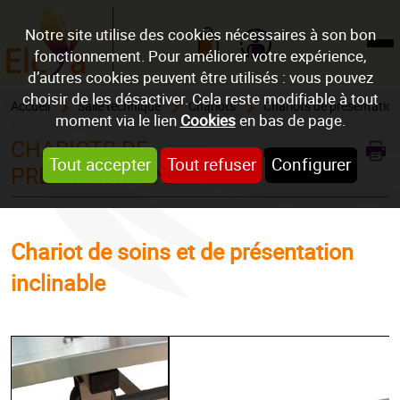
Notre site utilise des cookies nécessaires à son bon
fonctionnement. Pour améliorer votre expérience,
Mon compte
d’autres cookies peuvent être utilisés : vous pouvez
choisir de les désactiver. Cela reste modifiable à tout
Accueil
Salle technique
Chariots
Chariots de présentation
moment via le lien
Cookies
en bas de page.
CHARIOTS DE
REF : CHARPINC
Tout accepter
Tout refuser
Configurer
PRÉSENTATION
Chariot de soins et de présentation
inclinable