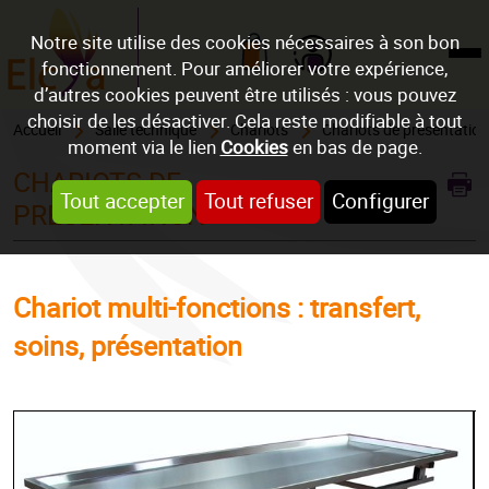
Notre site utilise des cookies nécessaires à son bon
fonctionnement. Pour améliorer votre expérience,
Mon compte
d’autres cookies peuvent être utilisés : vous pouvez
choisir de les désactiver. Cela reste modifiable à tout
Accueil
Salle technique
Chariots
Chariots de présentation
moment via le lien
Cookies
en bas de page.
CHARIOTS DE
REF : CHAR1FX
Tout accepter
Tout refuser
Configurer
PRÉSENTATION
Chariot multi-fonctions : transfert,
soins, présentation