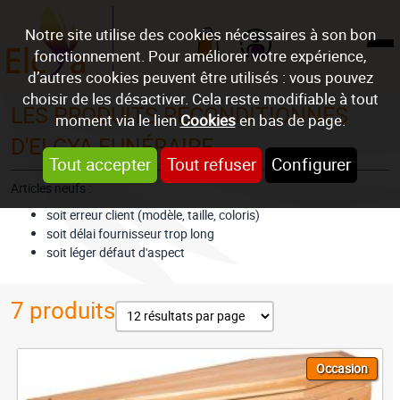
Notre site utilise des cookies nécessaires à son bon
fonctionnement. Pour améliorer votre expérience,
Mon compte
d’autres cookies peuvent être utilisés : vous pouvez
choisir de les désactiver. Cela reste modifiable à tout
LES PRODUITS RECONDITIONNÉS
moment via le lien
Cookies
en bas de page.
D'ELCYA FUNÉRAIRE
Tout accepter
Tout refuser
Configurer
Articles neufs :
soit erreur client (modèle, taille, coloris)
soit délai fournisseur trop long
soit léger défaut d'aspect
7
produits
Occasion