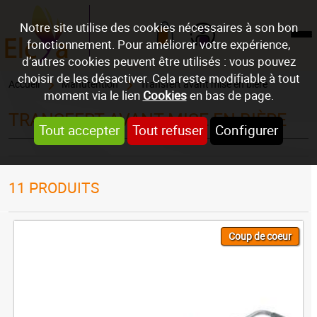
Notre site utilise des cookies nécessaires à son bon
fonctionnement. Pour améliorer votre expérience,
Mon compte
d’autres cookies peuvent être utilisés : vous pouvez
choisir de les désactiver. Cela reste modifiable à tout
Accueil
Manutention
Transfert avant mise en bière
moment via le lien
Cookies
en bas de page.
TRANSFERT AVANT MISE EN BIÈRE
Tout accepter
Tout refuser
Configurer
11
PRODUITS
Coup de coeur