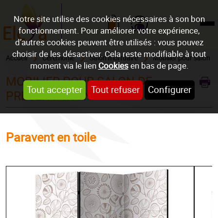
Notre site utilise des cookies nécessaires à son bon
fonctionnement. Pour améliorer votre expérience,
Mon compte
d’autres cookies peuvent être utilisés : vous pouvez
choisir de les désactiver. Cela reste modifiable à tout
Accueil
Cérémonie
Salon mortuaire
Mobilier pour salon d
moment via le lien
Cookies
en bas de page.
MOBILIER POUR SALON DE
Tout accepter
Tout refuser
Configurer
PRÉSENTATION
Paravent en toile