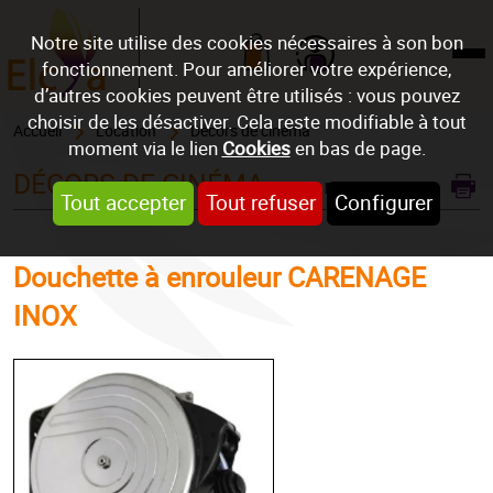
Notre site utilise des cookies nécessaires à son bon
fonctionnement. Pour améliorer votre expérience,
Mon compte
d’autres cookies peuvent être utilisés : vous pouvez
choisir de les désactiver. Cela reste modifiable à tout
Accueil
Location
Décors de cinéma
moment via le lien
Cookies
en bas de page.
DÉCORS DE CINÉMA
REF : DOUCHET1
Tout accepter
Tout refuser
Configurer
Douchette à enrouleur CARENAGE
INOX