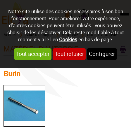
Notre site utilise des cookies nécessaires à son bon
fonctionnement. Pour améliorer votre expérience,
Mon compte
d’autres cookies peuvent être utilisés : vous pouvez
choisir de les désactiver. Cela reste modifiable à tout
Accueil
Salle technique
Autopsie
Outils d'autopsie
moment via le lien
Cookies
en bas de page.
MATÉRIEL D'AUTOPSIE
Tout accepter
Tout refuser
Configurer
Burin