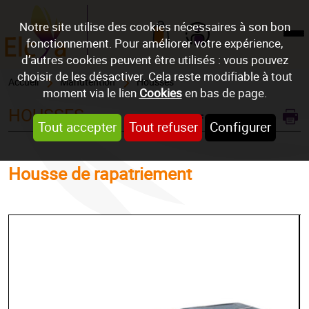
Notre site utilise des cookies nécessaires à son bon
fonctionnement. Pour améliorer votre expérience,
Mon compte
d’autres cookies peuvent être utilisés : vous pouvez
choisir de les désactiver. Cela reste modifiable à tout
Accueil
Manutention
Housses
moment via le lien
Cookies
en bas de page.
HOUSSES
REF : HOUSS EXHUM
Tout accepter
Tout refuser
Configurer
Housse de rapatriement