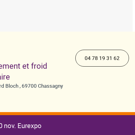
04 78 19 31 62
ement et froid
ire
hard Bloch , 69700 Chassagny
0 nov. Eurexpo