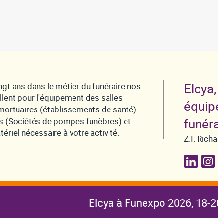
ngt ans dans le métier du funéraire nos
Elcya,
llent pour l'équipement des salles
équip
ortuaires (établissements de santé)
s (Sociétés de pompes funèbres) et
funéra
ériel nécessaire à votre activité.
Z.I. Ric
Elcya à Funexpo 2026, 18-2
ockage
Reconditionné
Contact
Nouveautés