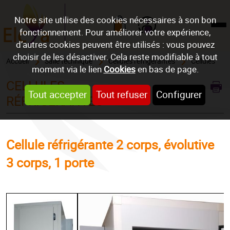
Notre site utilise des cookies nécessaires à son bon
fonctionnement. Pour améliorer votre expérience,
Mon compte
d’autres cookies peuvent être utilisés : vous pouvez
choisir de les désactiver. Cela reste modifiable à tout
Accueil
Salle technique
Cellules réfrigérantes
Cellules
moment via le lien
Cookies
en bas de page.
CELLULES
REF : CELL3C1P
Tout accepter
Tout refuser
Configurer
RÉFRIGÉRANTES
Cellule réfrigérante 2 corps, évolutive
3 corps, 1 porte