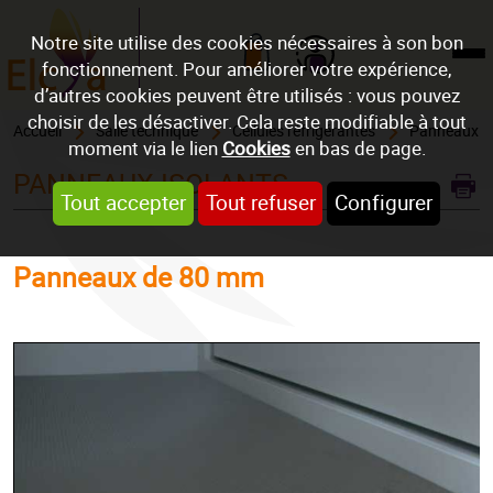
Notre site utilise des cookies nécessaires à son bon
fonctionnement. Pour améliorer votre expérience,
Mon compte
d’autres cookies peuvent être utilisés : vous pouvez
choisir de les désactiver. Cela reste modifiable à tout
Accueil
Salle technique
Cellules réfrigérantes
Panneaux is
moment via le lien
Cookies
en bas de page.
PANNEAUX ISOLANTS
Tout accepter
Tout refuser
Configurer
Panneaux de 80 mm