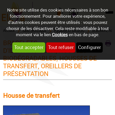
Notre site utilise des cookies nécessaires à son bon
fonctionnement. Pour améliorer votre expérience,
Mon compte
d’autres cookies peuvent être utilisés : vous pouvez
choisir de les désactiver. Cela reste modifiable à tout
Accueil
Salle technique
Hygiène et sécurité
Bracelets, hous
moment via le lien
Cookies
en bas de page.
BRACELETS
REF : HOUSSTRANSF
Tout accepter
Tout refuser
Configurer
D'IDENTIFICATION, HOUSSES
BIODÉGRADABLES, HOUSSES DE
TRANSFERT, OREILLERS DE
PRÉSENTATION
Housse de transfert