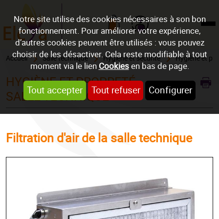
Notre site utilise des cookies nécessaires à son bon
fonctionnement. Pour améliorer votre expérience,
Mon compte
d’autres cookies peuvent être utilisés : vous pouvez
choisir de les désactiver. Cela reste modifiable à tout
Accueil
Salle technique
Hygiène et sécurité
Hygiène et pro
moment via le lien
Cookies
en bas de page.
HYGIÈNE ET PROPRETÉ
REF : VENTI450
Tout accepter
Tout refuser
Configurer
SALLE TECHNIQUE
Filtration d'air de la salle technique