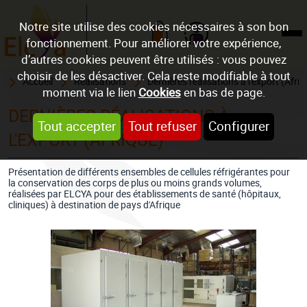
Notre site utilise des cookies nécessaires à son bon
fonctionnement. Pour améliorer votre expérience,
Mon compte
d’autres cookies peuvent être utilisés : vous pouvez
choisir de les désactiver. Cela reste modifiable à tout
Accueil
Réalisations
Dernières réalisations à l'export (Afriq
moment via le lien
Cookies
en bas de page.
DERNIÈRES RÉALISATIONS À
Tout accepter
Tout refuser
Configurer
L'EXPORT (AFRIQUE)
Présentation de différents ensembles de cellules réfrigérantes pour
la conservation des corps de plus ou moins grands volumes,
réalisées par ELCYA pour des établissements de santé (hôpitaux,
cliniques) à destination de pays d'Afrique